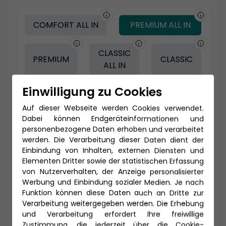
COMFORT ALL IN
PREMIUM ALL IN
CLASSIC
PREMIUM
CLASSIC
ALL IN
Einwilligung zu Cookies
-150 € - Frühbucher Plus
Auf dieser Webseite werden Cookies verwendet.
Dabei können Endgeräteinformationen und
personenbezogene Daten erhoben und verarbeitet
werden. Die Verarbeitung dieser Daten dient der
Einbindung von Inhalten, externen Diensten und
Elementen Dritter sowie der statistischen Erfassung
von Nutzerverhalten, der Anzeige personalisierter
Werbung und Einbindung sozialer Medien. Je nach
Funktion können diese Daten auch an Dritte zur
Verarbeitung weitergegeben werden. Die Erhebung
und Verarbeitung erfordert Ihre freiwillige
2-Bett Veranda Komfort (VD)
Zustimmung, die jederzeit über die Cookie-