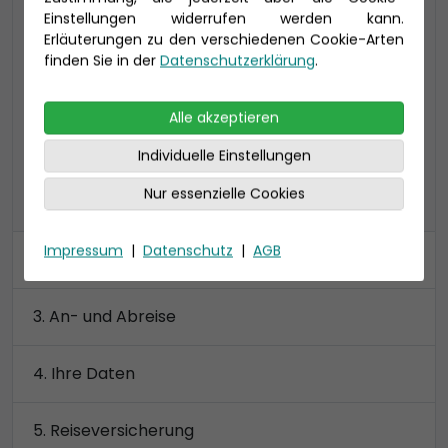
Einstellungen widerrufen werden kann.
24-37 qm, inklusive Veranda (4-16 qm)
Erläuterungen zu den verschiedenen Cookie-Arten
VD: bis zu 4 Personen, 2 Bäder: Toilette und
finden Sie in der
Datenschutzerklärung
.
Dusche getrennt
Preis 3.230 €
Alle akzeptieren
Individuelle Einstellungen
Nur essenzielle Cookies
alle Kategorien anzeigen
Impressum
|
Datenschutz
|
AGB
Kabine
An- und Abreise
Ihre Daten
Reiseversicherung