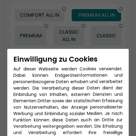
COMFORT ALL IN
PREMIUM ALL IN
CLASSIC
PREMIUM
CLASSIC
ALL IN
Einwilligung zu Cookies
-150 € - Frühbucher Plus
Auf dieser Webseite werden Cookies verwendet.
Dabei können Endgeräteinformationen und
personenbezogene Daten erhoben und verarbeitet
werden. Die Verarbeitung dieser Daten dient der
Einbindung von Inhalten, externen Diensten und
Elementen Dritter sowie der statistischen Erfassung
von Nutzerverhalten, der Anzeige personalisierter
Werbung und Einbindung sozialer Medien. Je nach
Funktion können diese Daten auch an Dritte zur
Verarbeitung weitergegeben werden. Die Erhebung
2-Bett-Veranda Komfort (VE)
und Verarbeitung erfordert Ihre freiwillige