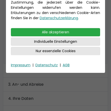
Zustimmung, die jederzeit über die Cookie-
24-37 qm, inklusive Veranda (4-16 qm)
Einstellungen widerrufen werden kann.
VE: bis zu 3 Personen, mit begehbarem
Erläuterungen zu den verschiedenen Cookie-Arten
Kleiderschrank
finden Sie in der
Datenschutzerklärung
.
Alle akzeptieren
Preis 3.230 €
Individuelle Einstellungen
Nur essenzielle Cookies
alle Kategorien anzeigen
Impressum
|
Datenschutz
|
AGB
Kabine
An- und Abreise
Ihre Daten