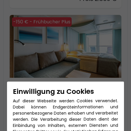
-150 € - Frühbucher Plus
2-Bett Veranda Komfort (VA)
Einwilligung zu Cookies
24-37 qm, inklusive Veranda (4-16 qm)
Auf dieser Webseite werden Cookies verwendet.
VA: bis zu 4 Personen, 2 Bäder: Toilette und
Dabei können Endgeräteinformationen und
Dusche getrennt
personenbezogene Daten erhoben und verarbeitet
werden. Die Verarbeitung dieser Daten dient der
Preis 2.850 €
Einbindung von Inhalten, externen Diensten und