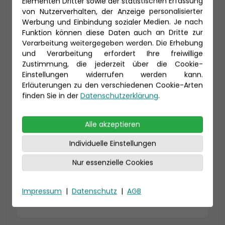
Elementen Dritter sowie der statistischen Erfassung
von Nutzerverhalten, der Anzeige personalisierter
Werbung und Einbindung sozialer Medien. Je nach
-150 € - Frühbucher Plus
Funktion können diese Daten auch an Dritte zur
Verarbeitung weitergegeben werden. Die Erhebung
und Verarbeitung erfordert Ihre freiwillige
Zustimmung, die jederzeit über die Cookie-
Einstellungen widerrufen werden kann.
Erläuterungen zu den verschiedenen Cookie-Arten
finden Sie in der
Datenschutzerklärung
.
Alle akzeptieren
2-Bett Veranda Komfort (VC)
Individuelle Einstellungen
24-37 qm, inklusive Veranda (4-16 qm)
Nur essenzielle Cookies
VC: bis zu 4 Personen mit extra viel Platz
Impressum
|
Datenschutz
|
AGB
Preis 2.850 €