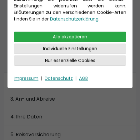
Einstellungen widerrufen werden kann.
24-37 qm, inklusive Veranda (4-16 qm)
Erläuterungen zu den verschiedenen Cookie-Arten
VF: bis zu 4 Personen mit extra viel Platz
finden Sie in der
Datenschutzerklärung
.
Preis 2.790 €
Alle akzeptieren
Individuelle Einstellungen
Nur essenzielle Cookies
alle Kategorien anzeigen
Impressum
|
Datenschutz
|
AGB
Kabine
An- und Abreise
Ihre Daten
Reiseversicherung