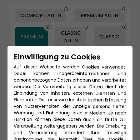
COMFORT ALL IN
PREMIUM ALL IN
CLASSIC
PREMIUM
CLASSIC
ALL IN
Einwilligung zu Cookies
-150 € - Frühbucher Plus
Auf dieser Webseite werden Cookies verwendet.
Dabei können Endgeräteinformationen und
personenbezogene Daten erhoben und verarbeitet
werden. Die Verarbeitung dieser Daten dient der
Einbindung von Inhalten, externen Diensten und
Elementen Dritter sowie der statistischen Erfassung
von Nutzerverhalten, der Anzeige personalisierter
Werbung und Einbindung sozialer Medien. Je nach
Funktion können diese Daten auch an Dritte zur
Verarbeitung weitergegeben werden. Die Erhebung
und Verarbeitung erfordert Ihre freiwillige
2-Bett Veranda Komfort (VF)
Zustimmung, die jederzeit über die Cookie-