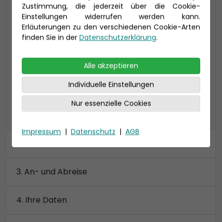
Zustimmung, die jederzeit über die Cookie-
Lounge (DL)
Einstellungen widerrufen werden kann.
34 qm (bis 5 Personen),
Erläuterungen zu den verschiedenen Cookie-Arten
inklusive Lounge (6 qm) und Veranda (6 qm)
finden Sie in der
Datenschutzerklärung
.
größtenteils Toilette und Dusche getrennt
Alle akzeptieren
Preis 4.290 €
Individuelle Einstellungen
Nur essenzielle Cookies
alle Kategorien anzeigen
Impressum
|
Datenschutz
|
AGB
Kabine
An- und Abreise
Ihre Daten