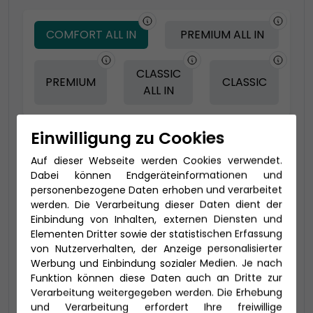
COMFORT ALL IN
PREMIUM ALL IN
CLASSIC
PREMIUM
CLASSIC
ALL IN
Einwilligung zu Cookies
-150 € - Frühbucher Plus
Auf dieser Webseite werden Cookies verwendet.
Dabei können Endgeräteinformationen und
personenbezogene Daten erhoben und verarbeitet
werden. Die Verarbeitung dieser Daten dient der
Einbindung von Inhalten, externen Diensten und
Elementen Dritter sowie der statistischen Erfassung
von Nutzerverhalten, der Anzeige personalisierter
Werbung und Einbindung sozialer Medien. Je nach
Funktion können diese Daten auch an Dritte zur
Verarbeitung weitergegeben werden. Die Erhebung
2-Bett Verandakabine Deluxe mit
und Verarbeitung erfordert Ihre freiwillige