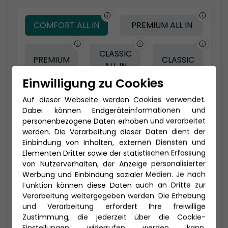
COMFORT ALL IN
PREMIUM ALL IN
CLASSIC
PREMIUM
CLASSIC
ALL IN
Einwilligung zu Cookies
Auf dieser Webseite werden Cookies verwendet.
-150 € - Frühbucher Plus
Dabei können Endgeräteinformationen und
personenbezogene Daten erhoben und verarbeitet
werden. Die Verarbeitung dieser Daten dient der
Einbindung von Inhalten, externen Diensten und
Elementen Dritter sowie der statistischen Erfassung
von Nutzerverhalten, der Anzeige personalisierter
Werbung und Einbindung sozialer Medien. Je nach
Funktion können diese Daten auch an Dritte zur
Verarbeitung weitergegeben werden. Die Erhebung
und Verarbeitung erfordert Ihre freiwillige
Zustimmung, die jederzeit über die Cookie-
2-Bett Juniorsuite (JA)
Einstellungen widerrufen werden kann.