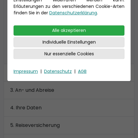
Erläuterungen zu den verschiedenen Cookie-Arten
44-53 qm (bis zu 4 Personen)
finden Sie in der
Datenschutzerklärung
.
inklusive Veranda (12-16 qm)
Preis 5.850 €
Alle akzeptieren
Individuelle Einstellungen
alle Kategorien anzeigen
Nur essenzielle Cookies
Impressum
|
Datenschutz
|
AGB
Kabine
An- und Abreise
Ihre Daten
Reiseversicherung