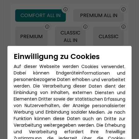
COMFORT ALL IN
PREMIUM ALL IN
CLASSIC
PREMIUM
CLASSIC
ALL IN
Einwilligung zu Cookies
-150 € - Frühbucher Plus
Auf dieser Webseite werden Cookies verwendet.
Dabei können Endgeräteinformationen und
personenbezogene Daten erhoben und verarbeitet
werden. Die Verarbeitung dieser Daten dient der
Einbindung von Inhalten, externen Diensten und
Elementen Dritter sowie der statistischen Erfassung
von Nutzerverhalten, der Anzeige personalisierter
Werbung und Einbindung sozialer Medien. Je nach
Funktion können diese Daten auch an Dritte zur
Verarbeitung weitergegeben werden. Die Erhebung
und Verarbeitung erfordert Ihre freiwillige
2-Bett Meerblick (MB)
Zustimmung, die jederzeit über die Cookie-