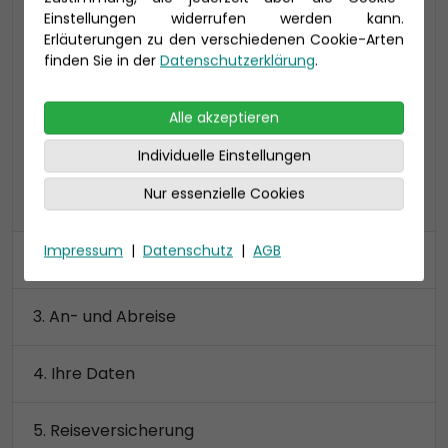
Einstellungen widerrufen werden kann.
bevorzugte Lage 22-23 qm, Bad mit Dusche
Erläuterungen zu den verschiedenen Cookie-Arten
Kabinenkategorie MB bis zu 4 Personen
finden Sie in der
Datenschutzerklärung
.
Preis 3.290 €
Alle akzeptieren
Individuelle Einstellungen
Nur essenzielle Cookies
alle Kategorien anzeigen
Impressum
|
Datenschutz
|
AGB
Kabine
An- und Abreise
Ihre Daten
Reiseversicherung