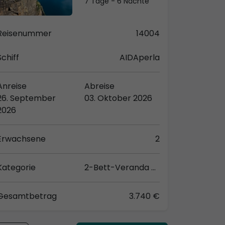
7 Tage - 6 Nächte
Reisenummer
14004
Schiff
AIDAperla
Anreise
Abreise
26. September
03. Oktober 2026
2026
Erwachsene
2
Kategorie
2-Bett-Veranda Komfort (VB)
Gesamtbetrag
3.740 €