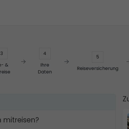
3
4
5
n- &
Ihre
Reiseversicherung
reise
Daten
Z
 mitreisen?