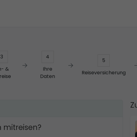
3
4
5
n- &
Ihre
Reiseversicherung
reise
Daten
Z
 mitreisen?