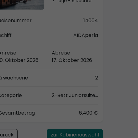
7 Tage - 6 Nächte
Reisenummer
14004
Schiff
AIDAperla
Anreise
Abreise
10. Oktober 2026
17. Oktober 2026
Erwachsene
2
Kategorie
2-Bett Juniorsuite (JA)
Gesamtbetrag
6.400 €
urück
zur Kabinenauswahl