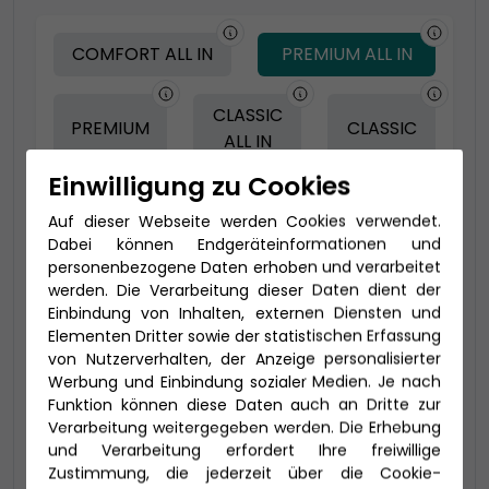
COMFORT ALL IN
PREMIUM ALL IN
CLASSIC
PREMIUM
CLASSIC
ALL IN
Einwilligung zu Cookies
Auf dieser Webseite werden Cookies verwendet.
-150 € - Frühbucher Plus
Dabei können Endgeräteinformationen und
personenbezogene Daten erhoben und verarbeitet
werden. Die Verarbeitung dieser Daten dient der
Einbindung von Inhalten, externen Diensten und
Elementen Dritter sowie der statistischen Erfassung
von Nutzerverhalten, der Anzeige personalisierter
Werbung und Einbindung sozialer Medien. Je nach
Funktion können diese Daten auch an Dritte zur
Verarbeitung weitergegeben werden. Die Erhebung
und Verarbeitung erfordert Ihre freiwillige
2-Bett-Veranda Komfort (VB)
Zustimmung, die jederzeit über die Cookie-