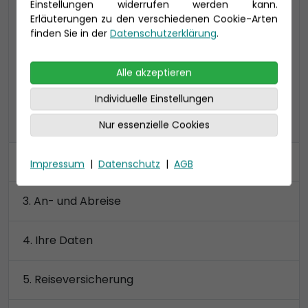
Einstellungen widerrufen werden kann.
Verandakabine Komfort mit begehbarem
Erläuterungen zu den verschiedenen Cookie-Arten
Kleiderschrank
finden Sie in der
Datenschutzerklärung
.
Preis 3.900 €
Alle akzeptieren
Individuelle Einstellungen
alle Kategorien anzeigen
Nur essenzielle Cookies
Kabine
Impressum
|
Datenschutz
|
AGB
An- und Abreise
Ihre Daten
Reiseversicherung