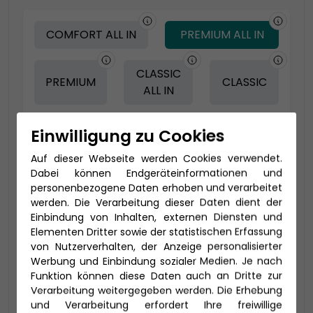
COMFORT ALL IN
PREMIUM ALL IN
CLASSIC
PREMIUM
CLASSIC
ALL IN
Einwilligung zu Cookies
-150 € - Frühbucher Plus
Auf dieser Webseite werden Cookies verwendet.
Dabei können Endgeräteinformationen und
personenbezogene Daten erhoben und verarbeitet
werden. Die Verarbeitung dieser Daten dient der
Einbindung von Inhalten, externen Diensten und
Elementen Dritter sowie der statistischen Erfassung
von Nutzerverhalten, der Anzeige personalisierter
Werbung und Einbindung sozialer Medien. Je nach
Funktion können diese Daten auch an Dritte zur
Verarbeitung weitergegeben werden. Die Erhebung
2-Bett Panorama (VP)
und Verarbeitung erfordert Ihre freiwillige