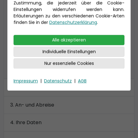
Zustimmung, die jederzeit über die Cookie-
24-27 qm (bis zu 3 Personen), inklusive
Einstellungen widerrufen werden kann.
Veranda (7 qm), exponierte Lage auf dem
Erläuterungen zu den verschiedenen Cookie-Arten
Patiodeck am Bug von Deck 16, Bad mit
finden Sie in der
Datenschutzerklärung
.
Dusche
Alle akzeptieren
Preis 4.620 €
Individuelle Einstellungen
Nur essenzielle Cookies
alle Kategorien anzeigen
Impressum
|
Datenschutz
|
AGB
Kabine
An- und Abreise
Ihre Daten