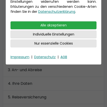
Einstellungen widerrufen werden kann.
Verandakabine Komfort mit begehbarem
Erläuterungen zu den verschiedenen Cookie-Arten
Kleiderschrank
finden Sie in der
Datenschutzerklärung
.
Preis 3.440 €
Alle akzeptieren
Individuelle Einstellungen
alle Kategorien anzeigen
Nur essenzielle Cookies
Kabine
Impressum
|
Datenschutz
|
AGB
An- und Abreise
Ihre Daten
Reiseversicherung