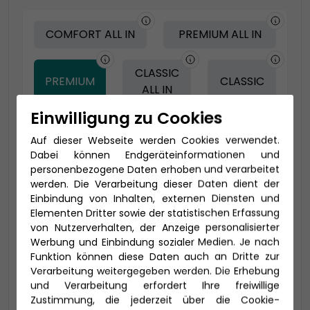
COMFORT ALL IN
PREMIUM ALL IN
CLASSIC
PREMIUM
CLASSIC
ALL IN
Einwilligung zu Cookies
Auf dieser Webseite werden Cookies verwendet.
-150 € - Frühbucher Plus
Dabei können Endgeräteinformationen und
personenbezogene Daten erhoben und verarbeitet
werden. Die Verarbeitung dieser Daten dient der
Einbindung von Inhalten, externen Diensten und
Elementen Dritter sowie der statistischen Erfassung
von Nutzerverhalten, der Anzeige personalisierter
Werbung und Einbindung sozialer Medien. Je nach
Funktion können diese Daten auch an Dritte zur
Verarbeitung weitergegeben werden. Die Erhebung
und Verarbeitung erfordert Ihre freiwillige
2-Bett-Veranda Komfort (VB)
Zustimmung, die jederzeit über die Cookie-