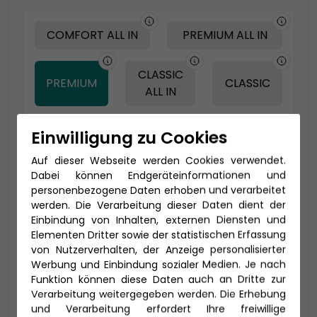
COMFORT ALL IN
PREMIUM ALL IN
CLASSIC
PREMIUM
CLASSIC
ALL IN
Einwilligung zu Cookies
-150 € - Frühbucher Plus
Auf dieser Webseite werden Cookies verwendet.
Dabei können Endgeräteinformationen und
personenbezogene Daten erhoben und verarbeitet
werden. Die Verarbeitung dieser Daten dient der
Einbindung von Inhalten, externen Diensten und
Elementen Dritter sowie der statistischen Erfassung
von Nutzerverhalten, der Anzeige personalisierter
Werbung und Einbindung sozialer Medien. Je nach
Funktion können diese Daten auch an Dritte zur
Verarbeitung weitergegeben werden. Die Erhebung
2-Bett-Veranda Komfort (VE)
und Verarbeitung erfordert Ihre freiwillige