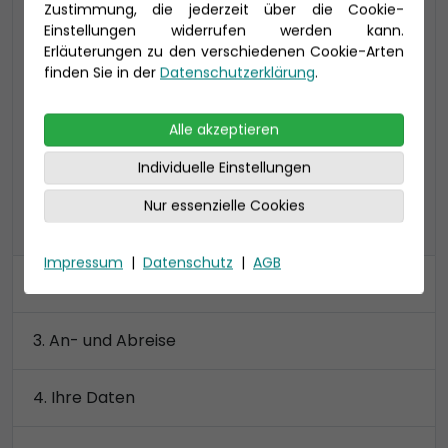
Zustimmung, die jederzeit über die Cookie-
24-37 qm, inklusive Veranda (4-16 qm)
Einstellungen widerrufen werden kann.
VE: bis zu 3 Personen, mit begehbarem
Erläuterungen zu den verschiedenen Cookie-Arten
Kleiderschrank
finden Sie in der
Datenschutzerklärung
.
Alle akzeptieren
Preis 3.360 €
Individuelle Einstellungen
Nur essenzielle Cookies
alle Kategorien anzeigen
Impressum
|
Datenschutz
|
AGB
Kabine
An- und Abreise
Ihre Daten