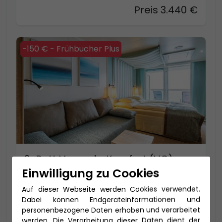
Preis 3.440 €
-150 € - Frühbucher Plus
2-Bett Veranda Komfort (VC)
Einwilligung zu Cookies
24-37 qm, inklusive Veranda (4-16 qm)
VC: bis zu 4 Personen mit extra viel Platz
Auf dieser Webseite werden Cookies verwendet.
Dabei können Endgeräteinformationen und
personenbezogene Daten erhoben und verarbeitet
Preis 3.440 €
werden. Die Verarbeitung dieser Daten dient der