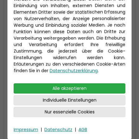
Einbindung von Inhalten, externen Diensten und
Elementen Dritter sowie der statistischen Erfassung
von Nutzerverhalten, der Anzeige personalisierter
-150 € - Frühbucher Plus
Werbung und Einbindung sozialer Medien. Je nach
Funktion können diese Daten auch an Dritte zur
Verarbeitung weitergegeben werden. Die Erhebung
und Verarbeitung erfordert Ihre freiwillige
Zustimmung, die jederzeit über die Cookie-
Einstellungen widerrufen werden kann.
Erläuterungen zu den verschiedenen Cookie-Arten
finden Sie in der
Datenschutzerklärung
.
Alle akzeptieren
2-Bett Verandakabine Deluxe mit
Individuelle Einstellungen
Lounge (DL)
Nur essenzielle Cookies
34 qm (bis 5 Personen),
inklusive Lounge (6 qm) und Veranda (6 qm)
größtenteils Toilette und Dusche getrennt
Impressum
|
Datenschutz
|
AGB