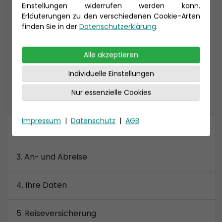
Einstellungen widerrufen werden kann.
bevorzugte Lage 21-27 qm (bis zu 4
Erläuterungen zu den verschiedenen Cookie-Arten
Personen), inklusive Veranda (4-13 qm), Bad
finden Sie in der
Datenschutzerklärung
.
mit Dusche
Preis 3.290 €
Alle akzeptieren
Individuelle Einstellungen
Nur essenzielle Cookies
alle Kategorien anzeigen
Impressum
|
Datenschutz
|
AGB
Kabine
An- und Abreise
Ihre Daten
Reiseversicherung