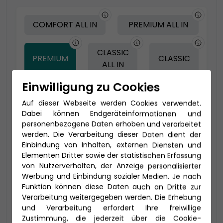
COMFORT ALL IN
PREMIUM ALL IN
CLASSIC
PREMIUM
CLASSIC
ALL IN
Einwilligung zu Cookies
Auf dieser Webseite werden Cookies verwendet.
-150 € - Frühbucher Plus
Dabei können Endgeräteinformationen und
personenbezogene Daten erhoben und verarbeitet
werden. Die Verarbeitung dieser Daten dient der
Einbindung von Inhalten, externen Diensten und
Elementen Dritter sowie der statistischen Erfassung
von Nutzerverhalten, der Anzeige personalisierter
Werbung und Einbindung sozialer Medien. Je nach
Funktion können diese Daten auch an Dritte zur
Verarbeitung weitergegeben werden. Die Erhebung
und Verarbeitung erfordert Ihre freiwillige
2-Bett Veranda (VG)
Zustimmung, die jederzeit über die Cookie-