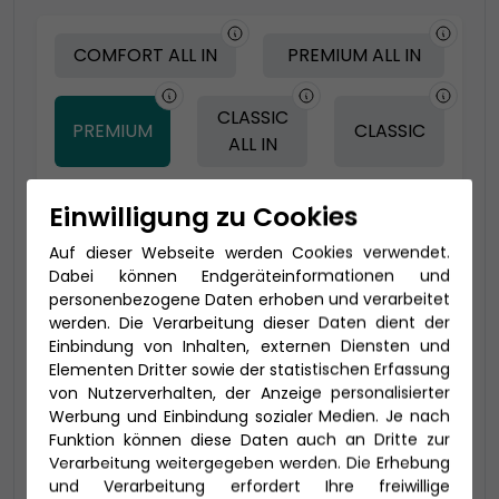
COMFORT ALL IN
PREMIUM ALL IN
CLASSIC
PREMIUM
CLASSIC
ALL IN
Einwilligung zu Cookies
-150 € - Frühbucher Plus
Auf dieser Webseite werden Cookies verwendet.
Dabei können Endgeräteinformationen und
personenbezogene Daten erhoben und verarbeitet
werden. Die Verarbeitung dieser Daten dient der
Einbindung von Inhalten, externen Diensten und
Elementen Dritter sowie der statistischen Erfassung
von Nutzerverhalten, der Anzeige personalisierter
Werbung und Einbindung sozialer Medien. Je nach
Funktion können diese Daten auch an Dritte zur
Verarbeitung weitergegeben werden. Die Erhebung
2-Bett Panorama (VP)
und Verarbeitung erfordert Ihre freiwillige