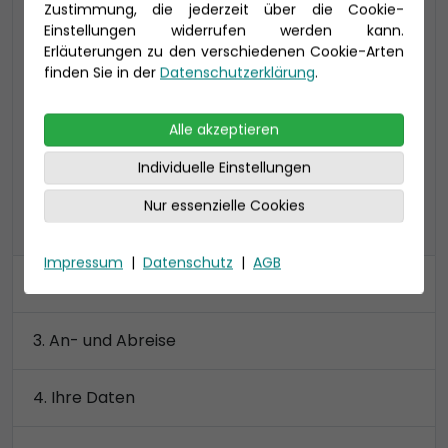
Zustimmung, die jederzeit über die Cookie-
24-27 qm (bis zu 3 Personen), inklusive
Einstellungen widerrufen werden kann.
Veranda (7 qm), exponierte Lage auf dem
Erläuterungen zu den verschiedenen Cookie-Arten
Patiodeck am Bug von Deck 16, Bad mit
finden Sie in der
Datenschutzerklärung
.
Dusche
Alle akzeptieren
Preis 4.160 €
Individuelle Einstellungen
Nur essenzielle Cookies
alle Kategorien anzeigen
Impressum
|
Datenschutz
|
AGB
Kabine
An- und Abreise
Ihre Daten