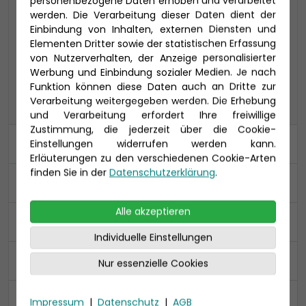
personenbezogene Daten erhoben und verarbeitet
werden. Die Verarbeitung dieser Daten dient der
Einbindung von Inhalten, externen Diensten und
COMFORT ALL IN
PREMIUM ALL IN
Elementen Dritter sowie der statistischen Erfassung
von Nutzerverhalten, der Anzeige personalisierter
CLASSIC
Werbung und Einbindung sozialer Medien. Je nach
PREMIUM
CLASSIC
Funktion können diese Daten auch an Dritte zur
ALL IN
Verarbeitung weitergegeben werden. Die Erhebung
und Verarbeitung erfordert Ihre freiwillige
Zustimmung, die jederzeit über die Cookie-
Kabine
Einstellungen widerrufen werden kann.
Erläuterungen zu den verschiedenen Cookie-Arten
finden Sie in der
Datenschutzerklärung
.
An- und Abreise
Alle akzeptieren
Ihre Daten
Individuelle Einstellungen
Reiseversicherung
Nur essenzielle Cookies
Zusammenfassung
Impressum
|
Datenschutz
|
AGB