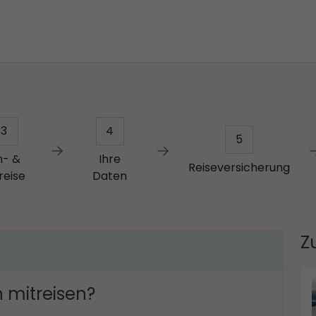
3
4
5
n- &
Ihre
Reiseversicherung
reise
Daten
Z
 mitreisen?