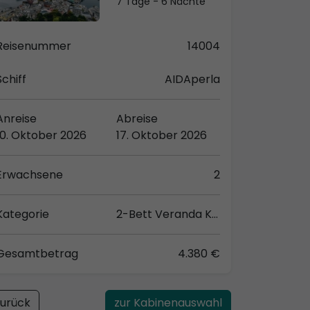
7 Tage - 6 Nächte
Reisenummer
14004
Schiff
AIDAperla
Anreise
Abreise
10. Oktober 2026
17. Oktober 2026
Erwachsene
2
Kategorie
2-Bett Veranda Komfort (VC)
Gesamtbetrag
4.380 €
urück
zur Kabinenauswahl