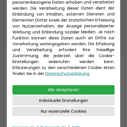
personenbezogene Daten erhoben und verarbeitet
werden. Die Verarbeitung dieser Daten dient der
COMFORT ALL IN
PREMIUM ALL IN
Einbindung von Inhalten, externen Diensten und
Elementen Dritter sowie der statistischen Erfassung
von Nutzerverhalten, der Anzeige personalisierter
CLASSIC
Werbung und Einbindung sozialer Medien. Je nach
PREMIUM
CLASSIC
ALL IN
Funktion können diese Daten auch an Dritte zur
Verarbeitung weitergegeben werden. Die Erhebung
und Verarbeitung erfordert Ihre freiwillige
Zustimmung, die jederzeit über die Cookie-
Kabine
Einstellungen widerrufen werden kann.
Erläuterungen zu den verschiedenen Cookie-Arten
finden Sie in der
Datenschutzerklärung
.
An- und Abreise
Alle akzeptieren
Ihre Daten
Individuelle Einstellungen
Reiseversicherung
Nur essenzielle Cookies
Zusammenfassung