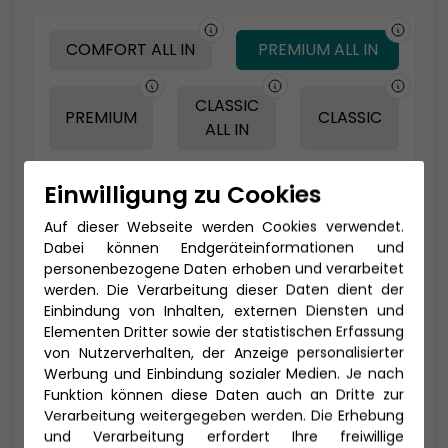
COMFORT ALL IN
PREMIUM ALL IN
CLASSIC
PREMIUM
CLASSIC
ALL IN
Einwilligung zu Cookies
-150 € - Frühbucher Plus
Auf dieser Webseite werden Cookies verwendet.
Dabei können Endgeräteinformationen und
personenbezogene Daten erhoben und verarbeitet
werden. Die Verarbeitung dieser Daten dient der
Einbindung von Inhalten, externen Diensten und
Elementen Dritter sowie der statistischen Erfassung
von Nutzerverhalten, der Anzeige personalisierter
Werbung und Einbindung sozialer Medien. Je nach
Funktion können diese Daten auch an Dritte zur
Verarbeitung weitergegeben werden. Die Erhebung
2-Bett Innen (IB)
und Verarbeitung erfordert Ihre freiwillige