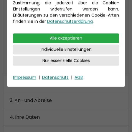
Zustimmung, die jederzeit über die Cookie-
16 qm, bis zu 4 Personen, teils getrennt
Einstellungen widerrufen werden kann.
stehende Betten, Bad mit Dusche
Erläuterungen zu den verschiedenen Cookie-Arten
3-Bett-Kabinen verfügen zudem über einen
finden Sie in der
Datenschutzerklärung
.
begehbaren Kleiderschrank
Alle akzeptieren
Preis 2.720 €
Individuelle Einstellungen
Nur essenzielle Cookies
alle Kategorien anzeigen
Impressum
|
Datenschutz
|
AGB
Kabine
An- und Abreise
Ihre Daten