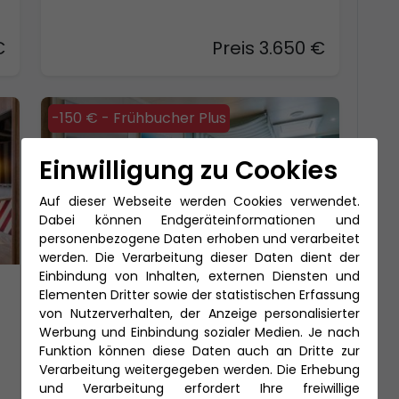
€
Preis 3.650 €
-150 € - Frühbucher Plus
Einwilligung zu Cookies
Auf dieser Webseite werden Cookies verwendet.
Dabei können Endgeräteinformationen und
personenbezogene Daten erhoben und verarbeitet
werden. Die Verarbeitung dieser Daten dient der
Einbindung von Inhalten, externen Diensten und
2-Bett Veranda Komfort (VD)
Elementen Dritter sowie der statistischen Erfassung
von Nutzerverhalten, der Anzeige personalisierter
24-37 qm, inklusive Veranda (4-16
Werbung und Einbindung sozialer Medien. Je nach
qm)
Funktion können diese Daten auch an Dritte zur
VD: bis zu 4 Personen, 2 Bäder: Toilette
Verarbeitung weitergegeben werden. Die Erhebung
und Dusche getrennt
und Verarbeitung erfordert Ihre freiwillige