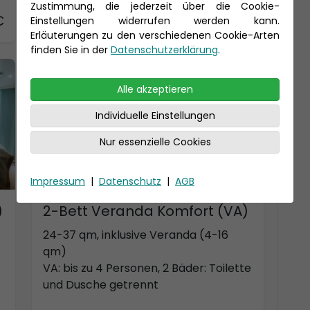
Zustimmung, die jederzeit über die Cookie-
€
Preis 3.800 €
Einstellungen widerrufen werden kann.
Erläuterungen zu den verschiedenen Cookie-Arten
finden Sie in der
Datenschutzerklärung
.
-150 € - Frühbucher Plus
Alle akzeptieren
Individuelle Einstellungen
Nur essenzielle Cookies
Impressum
|
Datenschutz
|
AGB
)
2-Bett Veranda Komfort (VA)
24-37 qm, inklusive Veranda (4-16
qm)
VA: bis zu 4 Personen, 2 Bäder: Toilette
und Dusche getrennt