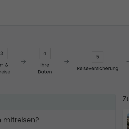
3
4
5
n- &
Ihre
Reiseversicherung
reise
Daten
Z
 mitreisen?