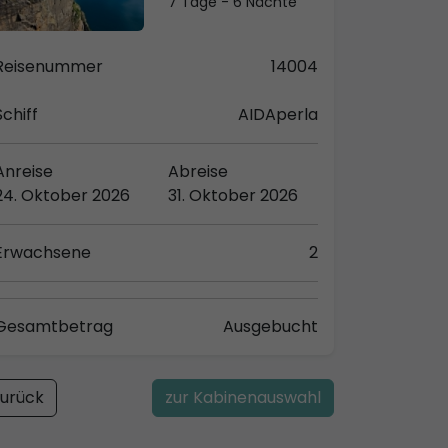
7 Tage - 6 Nächte
Reisenummer
14004
Schiff
AIDAperla
Anreise
Abreise
24. Oktober 2026
31. Oktober 2026
Erwachsene
2
Gesamtbetrag
Ausgebucht
urück
zur Kabinenauswahl