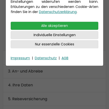
Einstellungen widerrufen werden kann.
Verandakabine Komfort mit begehbarem
Erläuterungen zu den verschiedenen Cookie-Arten
Kleiderschrank
finden Sie in der
Datenschutzerklärung
.
Preis 3.880 €
Alle akzeptieren
Individuelle Einstellungen
alle Kategorien anzeigen
Nur essenzielle Cookies
Kabine
Impressum
|
Datenschutz
|
AGB
An- und Abreise
Ihre Daten
Reiseversicherung