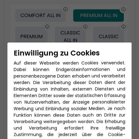
COMFORT ALL IN
PREMIUM ALL IN
CLASSIC
PREMIUM
CLASSIC
ALL IN
Einwilligung zu Cookies
Auf dieser Webseite werden Cookies verwendet.
-150 € - Frühbucher Plus
Dabei können Endgeräteinformationen und
personenbezogene Daten erhoben und verarbeitet
werden. Die Verarbeitung dieser Daten dient der
Einbindung von Inhalten, externen Diensten und
Elementen Dritter sowie der statistischen Erfassung
von Nutzerverhalten, der Anzeige personalisierter
Werbung und Einbindung sozialer Medien. Je nach
Funktion können diese Daten auch an Dritte zur
Verarbeitung weitergegeben werden. Die Erhebung
und Verarbeitung erfordert Ihre freiwillige
2-Bett-Veranda Komfort (VB)
Zustimmung, die jederzeit über die Cookie-