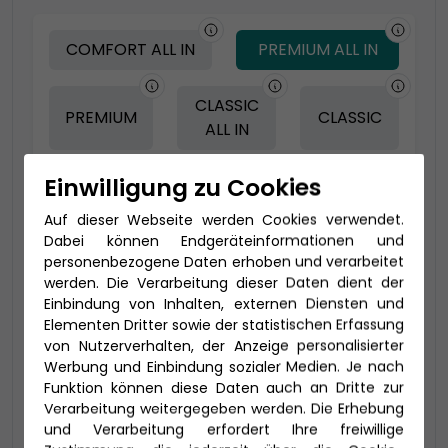
COMFORT ALL IN
PREMIUM ALL IN
CLASSIC
PREMIUM
CLASSIC
ALL IN
Einwilligung zu Cookies
-150 € - Frühbucher Plus
Auf dieser Webseite werden Cookies verwendet.
Dabei können Endgeräteinformationen und
personenbezogene Daten erhoben und verarbeitet
werden. Die Verarbeitung dieser Daten dient der
Einbindung von Inhalten, externen Diensten und
Elementen Dritter sowie der statistischen Erfassung
von Nutzerverhalten, der Anzeige personalisierter
Werbung und Einbindung sozialer Medien. Je nach
Funktion können diese Daten auch an Dritte zur
Verarbeitung weitergegeben werden. Die Erhebung
und Verarbeitung erfordert Ihre freiwillige
2-Bett Panorama (VP)