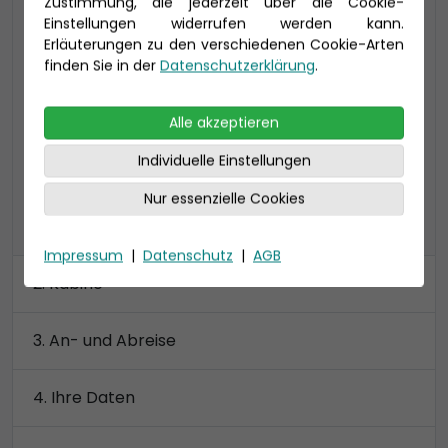
Zustimmung, die jederzeit über die Cookie-
24-27 qm (bis zu 3 Personen), inklusive
Einstellungen widerrufen werden kann.
Erläuterungen zu den verschiedenen Cookie-Arten
Veranda (7 qm), exponierte Lage auf dem
finden Sie in der
Datenschutzerklärung
.
Patiodeck am Bug von Deck 16, Bad mit
Dusche
Alle akzeptieren
Preis 4.600 €
Individuelle Einstellungen
Nur essenzielle Cookies
alle Kategorien anzeigen
Impressum
|
Datenschutz
|
AGB
Kabine
An- und Abreise
Ihre Daten