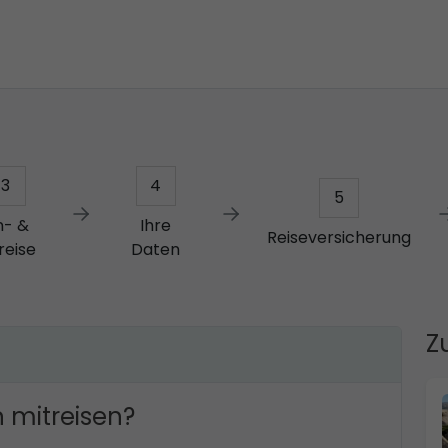
3
4
5
n- &
Ihre
Reiseversicherung
reise
Daten
Z
 mitreisen?