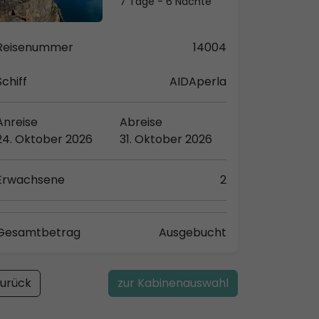
7 Tage - 6 Nächte
Reisenummer
14004
Schiff
AIDAperla
Anreise
Abreise
24. Oktober 2026
31. Oktober 2026
Erwachsene
2
Gesamtbetrag
Ausgebucht
urück
zur Kabinenauswahl