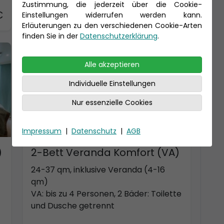
Zustimmung, die jederzeit über die Cookie-
€
Preis 3.360 €
Einstellungen widerrufen werden kann.
Erläuterungen zu den verschiedenen Cookie-Arten
finden Sie in der
Datenschutzerklärung
.
-150 € - Frühbucher Plus
Alle akzeptieren
Individuelle Einstellungen
Nur essenzielle Cookies
Impressum
|
Datenschutz
|
AGB
)
2-Bett Veranda Komfort (VA)
24-37 qm, inklusive Veranda (4-16
qm)
VA: bis zu 4 Personen, 2 Bäder: Toilette
und Dusche getrennt