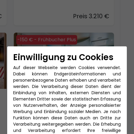
€
Preis 3.210 €
-150 € - Frühbucher Plus
Einwilligung zu Cookies
Auf dieser Webseite werden Cookies verwendet.
Dabei können Endgeräteinformationen und
personenbezogene Daten erhoben und verarbeitet
werden. Die Verarbeitung dieser Daten dient der
Einbindung von Inhalten, externen Diensten und
2-Bett Veranda Komfort (VD)
Elementen Dritter sowie der statistischen Erfassung
von Nutzerverhalten, der Anzeige personalisierter
24-37 qm, inklusive Veranda (4-16
Werbung und Einbindung sozialer Medien. Je nach
qm)
Funktion können diese Daten auch an Dritte zur
VD: bis zu 4 Personen, 2 Bäder: Toilette
Verarbeitung weitergegeben werden. Die Erhebung
und Dusche getrennt
und Verarbeitung erfordert Ihre freiwillige