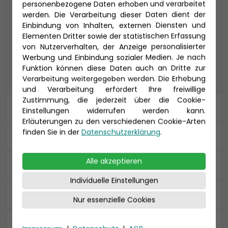
personenbezogene Daten erhoben und verarbeitet
werden. Die Verarbeitung dieser Daten dient der
COMFORT ALL IN
PREMIUM ALL IN
Einbindung von Inhalten, externen Diensten und
Elementen Dritter sowie der statistischen Erfassung
von Nutzerverhalten, der Anzeige personalisierter
CLASSIC
Werbung und Einbindung sozialer Medien. Je nach
PREMIUM
CLASSIC
ALL IN
Funktion können diese Daten auch an Dritte zur
Verarbeitung weitergegeben werden. Die Erhebung
und Verarbeitung erfordert Ihre freiwillige
Zustimmung, die jederzeit über die Cookie-
Kabine
Einstellungen widerrufen werden kann.
Erläuterungen zu den verschiedenen Cookie-Arten
finden Sie in der
Datenschutzerklärung
.
An- und Abreise
Alle akzeptieren
Ihre Daten
Individuelle Einstellungen
Reiseversicherung
Nur essenzielle Cookies
Zusammenfassung