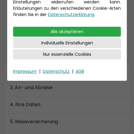
Einstellungen widerrufen werden kann.
Verandakabine Komfort mit begehbarem
Erläuterungen zu den verschiedenen Cookie-Arten
Kleiderschrank
finden Sie in der
Datenschutzerklärung
.
Preis 4.360 €
Alle akzeptieren
Individuelle Einstellungen
alle Kategorien anzeigen
Nur essenzielle Cookies
Kabine
Impressum
|
Datenschutz
|
AGB
An- und Abreise
Ihre Daten
Reiseversicherung