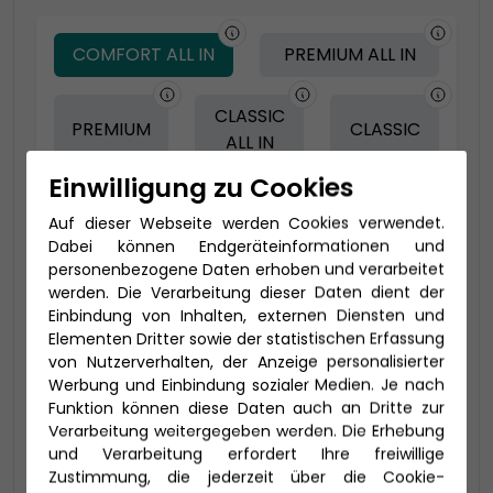
COMFORT ALL IN
PREMIUM ALL IN
CLASSIC
PREMIUM
CLASSIC
ALL IN
Einwilligung zu Cookies
Auf dieser Webseite werden Cookies verwendet.
-150 € - Frühbucher Plus
Dabei können Endgeräteinformationen und
personenbezogene Daten erhoben und verarbeitet
werden. Die Verarbeitung dieser Daten dient der
Einbindung von Inhalten, externen Diensten und
Elementen Dritter sowie der statistischen Erfassung
von Nutzerverhalten, der Anzeige personalisierter
Werbung und Einbindung sozialer Medien. Je nach
Funktion können diese Daten auch an Dritte zur
Verarbeitung weitergegeben werden. Die Erhebung
und Verarbeitung erfordert Ihre freiwillige
2-Bett-Veranda Komfort (VB)
Zustimmung, die jederzeit über die Cookie-