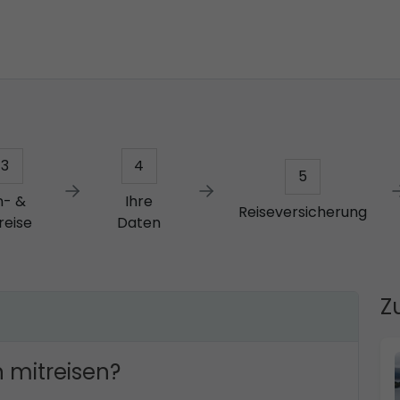
3
4
5
n- &
Ihre
Reiseversicherung
reise
Daten
Z
 mitreisen?