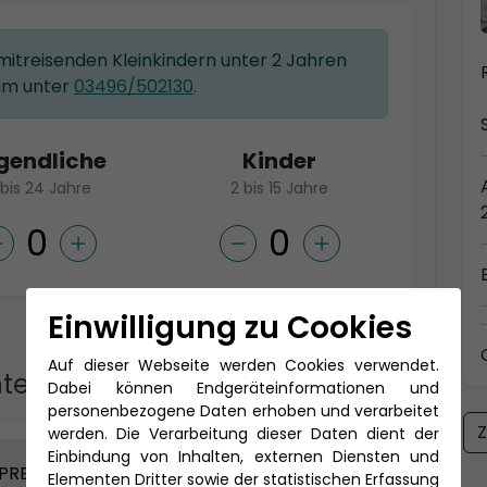
 mitreisenden Kleinkindern unter 2 Jahren
am unter
03496/502130
.
gendliche
Kinder
 bis 24 Jahre
2 bis 15 Jahre
Einwilligung zu Cookies
Auf dieser Webseite werden Cookies verwendet.
te Kategorie
Dabei können Endgeräteinformationen und
personenbezogene Daten erhoben und verarbeitet
Z
werden. Die Verarbeitung dieser Daten dient der
Einbindung von Inhalten, externen Diensten und
CLASSIC
PREMIUM
CLASSIC
Elementen Dritter sowie der statistischen Erfassung
ALL IN