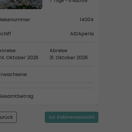
7 Tage - 6 Nächte
Reisenummer
14004
Schiff
AIDAperla
Anreise
Abreise
24. Oktober 2026
31. Oktober 2026
Erwachsene
Gesamtbetrag
urück
zur Kabinenauswahl