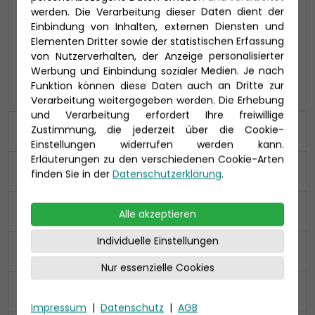
werden. Die Verarbeitung dieser Daten dient der
Einbindung von Inhalten, externen Diensten und
COMFORT ALL IN
PREMIUM ALL IN
Elementen Dritter sowie der statistischen Erfassung
von Nutzerverhalten, der Anzeige personalisierter
Werbung und Einbindung sozialer Medien. Je nach
PREMIUM
Funktion können diese Daten auch an Dritte zur
Verarbeitung weitergegeben werden. Die Erhebung
und Verarbeitung erfordert Ihre freiwillige
Zustimmung, die jederzeit über die Cookie-
Kabine
Einstellungen widerrufen werden kann.
Erläuterungen zu den verschiedenen Cookie-Arten
An- und Abreise
finden Sie in der
Datenschutzerklärung
.
Ihre Daten
Alle akzeptieren
Individuelle Einstellungen
Reiseversicherung
Nur essenzielle Cookies
Zusammenfassung
Impressum
|
Datenschutz
|
AGB