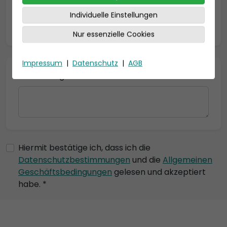
Individuelle Einstellungen
* = Pflichtfelder
Nur essenzielle Cookies
Impressum
|
Datenschutz
|
AGB
Bemerkung
Hiermit bestätige ich, dass ich die
Datenschutzbestimmungen
und die
Allgemeinen
Geschäftsbedingungen
gelesen und akzeptiert
habe. *