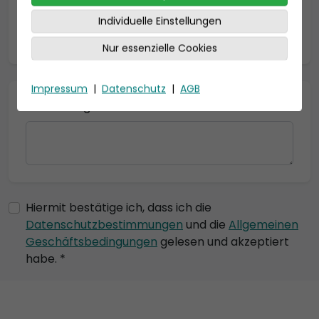
Individuelle Einstellungen
* = Pflichtfelder
Nur essenzielle Cookies
Impressum
|
Datenschutz
|
AGB
Bemerkung
Hiermit bestätige ich, dass ich die
Datenschutzbestimmungen
und die
Allgemeinen
Geschäftsbedingungen
gelesen und akzeptiert
habe. *