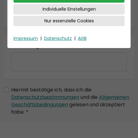
Individuelle Einstellungen
* = Pflichtfelder
Nur essenzielle Cookies
Impressum
|
Datenschutz
|
AGB
Bemerkung
Hiermit bestätige ich, dass ich die
Datenschutzbestimmungen
und die
Allgemeinen
Geschäftsbedingungen
gelesen und akzeptiert
habe. *