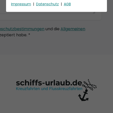
Impressum
|
Datenschutz
|
AGB
nschutzbestimmungen
und die
Allgemeinen
eptiert habe. *