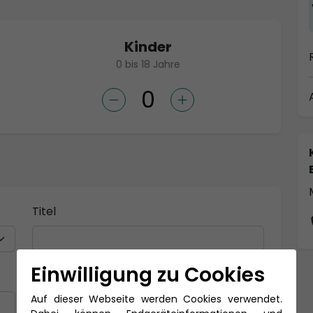
Kinder
0 bis 18 Jahre
Titel
Einwilligung zu Cookies
Nachname *
Auf dieser Webseite werden Cookies verwendet.