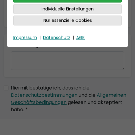
Individuelle Einstellungen
* = Pflichtfelder
Nur essenzielle Cookies
Impressum
|
Datenschutz
|
AGB
Bemerkung
Hiermit bestätige ich, dass ich die
Datenschutzbestimmungen
und die
Allgemeinen
Geschäftsbedingungen
gelesen und akzeptiert
habe. *