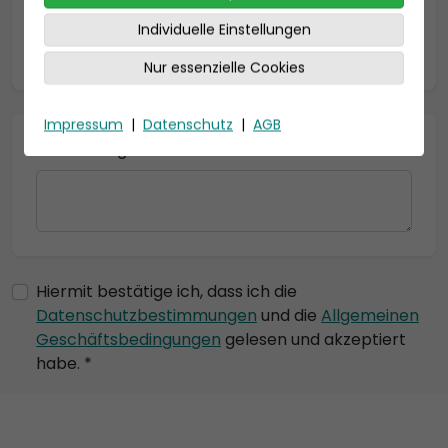
Individuelle Einstellungen
* = Pflichtfelder
Nur essenzielle Cookies
Impressum
|
Datenschutz
|
AGB
Bemerkung
Hiermit bestätige ich, dass ich die
Datenschutzbestimmungen
und die
Allgemeinen
Geschäftsbedingungen
gelesen und akzeptiert
habe. *