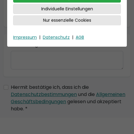
Individuelle Einstellungen
* = Pflichtfelder
Nur essenzielle Cookies
Impressum
|
Datenschutz
|
AGB
Bemerkung
Hiermit bestätige ich, dass ich die
Datenschutzbestimmungen
und die
Allgemeinen
Geschäftsbedingungen
gelesen und akzeptiert
habe. *