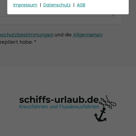
Impressum
|
Datenschutz
|
AGB
nschutzbestimmungen
und die
Allgemeinen
eptiert habe. *