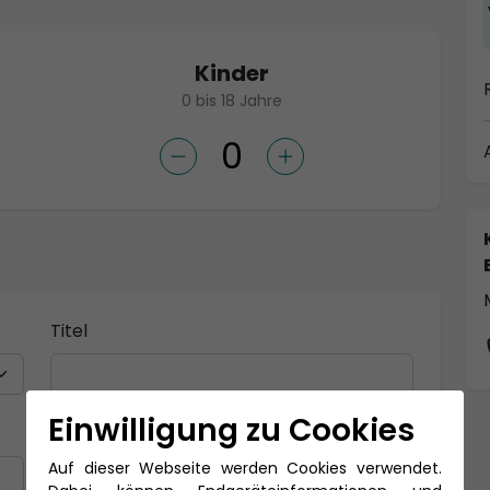
Kinder
0 bis 18 Jahre
Titel
Einwilligung zu Cookies
Nachname *
Auf dieser Webseite werden Cookies verwendet.