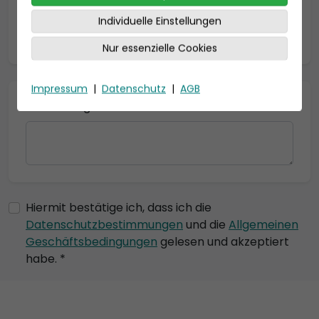
Individuelle Einstellungen
* = Pflichtfelder
Nur essenzielle Cookies
Impressum
|
Datenschutz
|
AGB
Bemerkung
Hiermit bestätige ich, dass ich die
Datenschutzbestimmungen
und die
Allgemeinen
Geschäftsbedingungen
gelesen und akzeptiert
habe. *