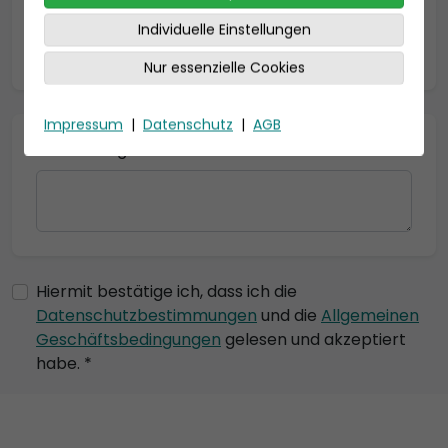
Individuelle Einstellungen
* = Pflichtfelder
Nur essenzielle Cookies
Impressum
|
Datenschutz
|
AGB
Bemerkung
Hiermit bestätige ich, dass ich die
Datenschutzbestimmungen
und die
Allgemeinen
Geschäftsbedingungen
gelesen und akzeptiert
habe. *