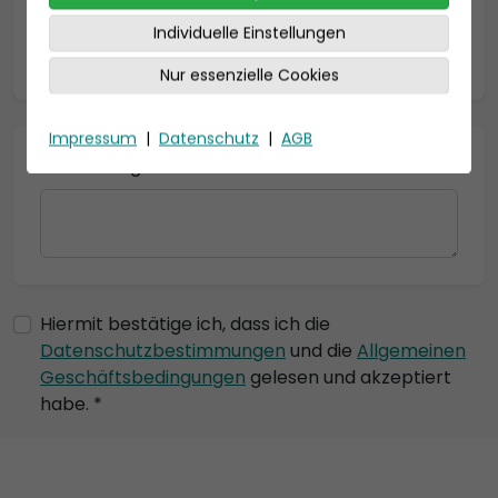
Individuelle Einstellungen
* = Pflichtfelder
Nur essenzielle Cookies
Impressum
|
Datenschutz
|
AGB
Bemerkung
Hiermit bestätige ich, dass ich die
Datenschutzbestimmungen
und die
Allgemeinen
Geschäftsbedingungen
gelesen und akzeptiert
habe. *