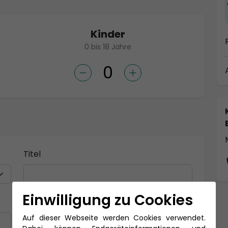
Kinder
0 bis 18 Jahre
Titel
Einwilligung zu Cookies
Nachname *
Auf dieser Webseite werden Cookies verwendet.