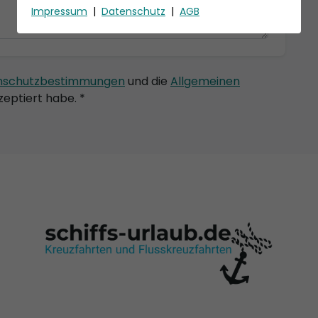
Impressum
|
Datenschutz
|
AGB
nschutzbestimmungen
und die
Allgemeinen
eptiert habe. *