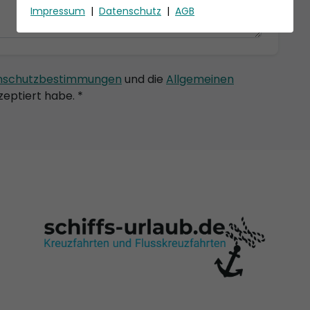
Impressum
|
Datenschutz
|
AGB
nschutzbestimmungen
und die
Allgemeinen
eptiert habe. *