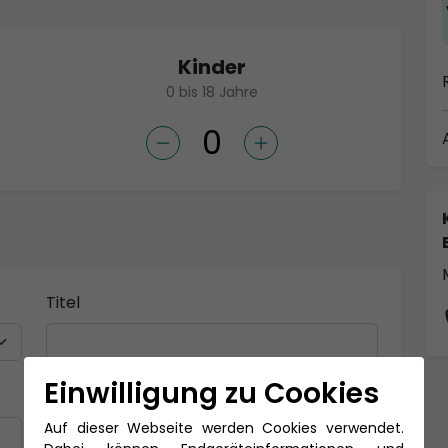
Kinder
0 bis 18 Jahre
Titel
Einwilligung zu Cookies
Nachname *
Auf dieser Webseite werden Cookies verwendet.