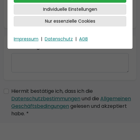
Individuelle Einstellungen
* = Pflichtfelder
Nur essenzielle Cookies
Impressum
|
Datenschutz
|
AGB
Bemerkung
Hiermit bestätige ich, dass ich die
Datenschutzbestimmungen
und die
Allgemeinen
Geschäftsbedingungen
gelesen und akzeptiert
habe. *