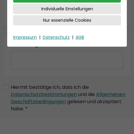
Individuelle Einstellungen
* = Pflichtfelder
Nur essenzielle Cookies
Impressum
|
Datenschutz
|
AGB
Bemerkung
Hiermit bestätige ich, dass ich die
Datenschutzbestimmungen
und die
Allgemeinen
Geschäftsbedingungen
gelesen und akzeptiert
habe. *