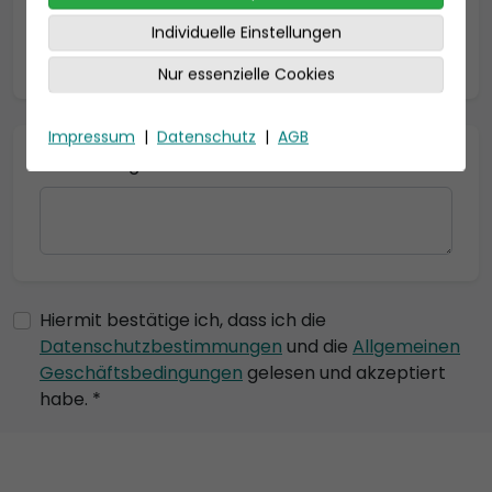
Individuelle Einstellungen
* = Pflichtfelder
Nur essenzielle Cookies
Impressum
|
Datenschutz
|
AGB
Bemerkung
Hiermit bestätige ich, dass ich die
Datenschutzbestimmungen
und die
Allgemeinen
Geschäftsbedingungen
gelesen und akzeptiert
habe. *