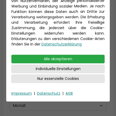
von Nutzerverhalten, der Anzeige personalisierter
Vorname *
Nachname *
Werbung und Einbindung sozialer Medien. Je nach
Funktion können diese Daten auch an Dritte zur
Verarbeitung weitergegeben werden. Die Erhebung
und Verarbeitung erfordert Ihre freiwillige
Zustimmung, die jederzeit über die Cookie-
E-Mail *
Einstellungen widerrufen werden kann.
Erläuterungen zu den verschiedenen Cookie-Arten
finden Sie in der
Datenschutzerklärung
.
Telefon *
Alle akzeptieren
Individuelle Einstellungen
Nur essenzielle Cookies
Geburtsdatum
Impressum
|
Datenschutz
|
AGB