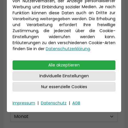
von Nutzerverhalten, der Anzeige personalisierter
Vorname *
Nachname *
Werbung und Einbindung sozialer Medien. Je nach
Funktion können diese Daten auch an Dritte zur
Verarbeitung weitergegeben werden. Die Erhebung
und Verarbeitung erfordert Ihre freiwillige
Zustimmung, die jederzeit über die Cookie-
E-Mail *
Einstellungen widerrufen werden kann.
Erläuterungen zu den verschiedenen Cookie-Arten
finden Sie in der
Datenschutzerklärung
.
Telefon *
Alle akzeptieren
Individuelle Einstellungen
Nur essenzielle Cookies
Geburtsdatum
Impressum
|
Datenschutz
|
AGB