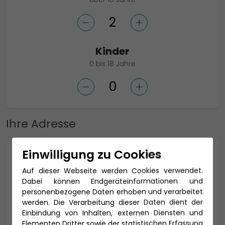
Kinder
0 bis 18 Jahre
Ihre Adresse
Einwilligung zu Cookies
Anrede *
Auf dieser Webseite werden Cookies verwendet.
Dabei können Endgeräteinformationen und
personenbezogene Daten erhoben und verarbeitet
werden. Die Verarbeitung dieser Daten dient der
Titel
Einbindung von Inhalten, externen Diensten und
Elementen Dritter sowie der statistischen Erfassung