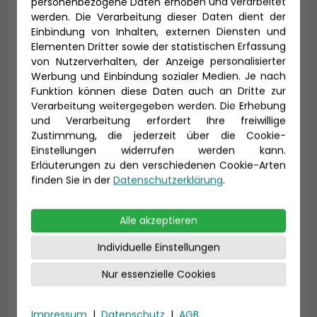
personenbezogene Daten erhoben und verarbeitet
Anrede *
werden. Die Verarbeitung dieser Daten dient der
Einbindung von Inhalten, externen Diensten und
Elementen Dritter sowie der statistischen Erfassung
von Nutzerverhalten, der Anzeige personalisierter
Titel
Werbung und Einbindung sozialer Medien. Je nach
Funktion können diese Daten auch an Dritte zur
Verarbeitung weitergegeben werden. Die Erhebung
und Verarbeitung erfordert Ihre freiwillige
Vorname *
Nachname *
Zustimmung, die jederzeit über die Cookie-
Einstellungen widerrufen werden kann.
Erläuterungen zu den verschiedenen Cookie-Arten
finden Sie in der
Datenschutzerklärung
.
E-Mail *
Alle akzeptieren
Individuelle Einstellungen
Telefon *
Nur essenzielle Cookies
Impressum
|
Datenschutz
|
AGB