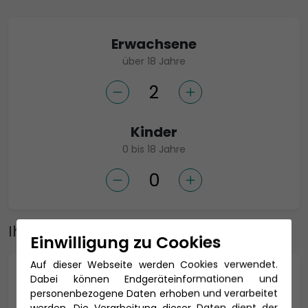
Erwachsene
über 18 Jahre
Kinder
0 bis 18 Jahre
Ihre Adresse
Einwilligung zu Cookies
Auf dieser Webseite werden Cookies verwendet.
Anrede *
Dabei können Endgeräteinformationen und
personenbezogene Daten erhoben und verarbeitet
werden. Die Verarbeitung dieser Daten dient der