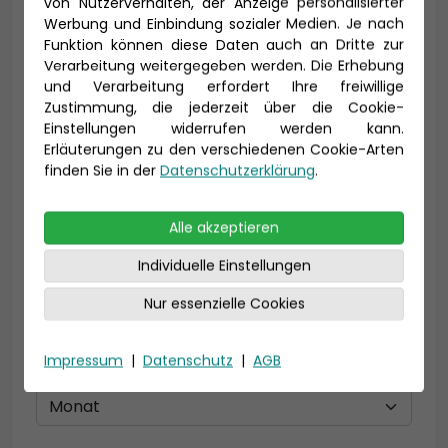
von Nutzerverhalten, der Anzeige personalisierter
Vorname *
Nachname *
Werbung und Einbindung sozialer Medien. Je nach
Funktion können diese Daten auch an Dritte zur
Verarbeitung weitergegeben werden. Die Erhebung
und Verarbeitung erfordert Ihre freiwillige
Zustimmung, die jederzeit über die Cookie-
E-Mail *
Einstellungen widerrufen werden kann.
Erläuterungen zu den verschiedenen Cookie-Arten
finden Sie in der
Datenschutzerklärung
.
Telefon *
Alle akzeptieren
Individuelle Einstellungen
Nur essenzielle Cookies
Geburtsdatum
Impressum
|
Datenschutz
|
AGB